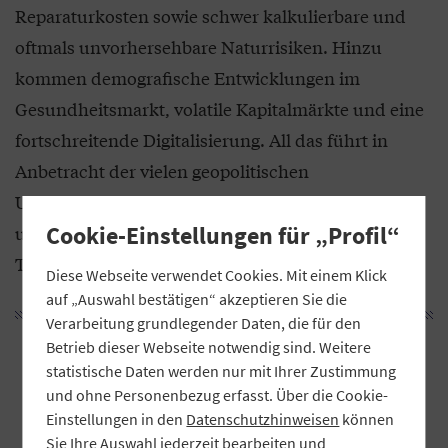
Reparaturkosten sowie schwer kalkulierbare und
oftmals unvorhersehbare Naturrisiken. Hinzu
kommen demografische Entwicklungen im
Gesundheitsmarkt, volatile Kapitalmärkte und eine
fortschreitende Digitalisierung. All das führt in
Anbetracht der vielen geopolitischen
Unsicherheiten dazu, dass sich die Erwartungen
Cookie-Einstellungen für „Profil“
unserer Kundinnen und Kunden an Beratung,
Transparenz und Service deutlich verändern.
Diese Webseite verwendet Cookies. Mit einem Klick
auf „Auswahl bestätigen“ akzeptieren Sie die
Verarbeitung grundlegender Daten, die für den
Betrieb dieser Webseite notwendig sind. Weitere
„Kundinnen und Kunden suchen
statistische Daten werden nur mit Ihrer Zustimmung
stärker denn je Orientierung und
und ohne Personenbezug erfasst. Über die Cookie-
ganzheitliche Lösungen – und zwar
Einstellungen in den
Datenschutzhinweisen
können
Sie Ihre Auswahl jederzeit bearbeiten und