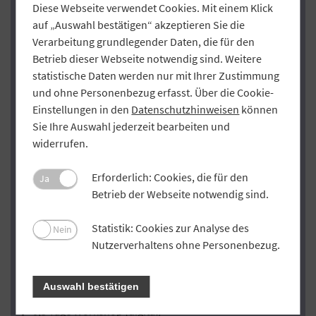
Diese Webseite verwendet Cookies. Mit einem Klick
Der Genossenschaftsverband Bayern (GVB) hat unter dem
auf „Auswahl bestätigen“ akzeptieren Sie die
Motto „Vollgas digital“ zwei kompakte Workshop-
Verarbeitung grundlegender Daten, die für den
Formate und ein „Rundum-Sorglos-Paket“ entwickelt, um
Betrieb dieser Webseite notwendig sind. Weitere
die bayerischen Volksbanken und Raiffeisenbanken auf
statistische Daten werden nur mit Ihrer Zustimmung
dem Weg zur Omnikanalbank zu begleiten. Die Formate
und ohne Personenbezug erfasst. Über die Cookie-
im Überblick:
Einstellungen in den
Datenschutzhinweisen
können
Sie Ihre Auswahl jederzeit bearbeiten und
Digitalisierungsoffensive: Sparrings-Termin
widerrufen.
Dauer 1,5 Stunden (digital)
Erforderlich: Cookies, die für den
Ja
Definition des aktuellen Projektstands
Betrieb der Webseite notwendig sind.
Skizzierung der nächsten Schritte zur optimalen
Umsetzung
Statistik: Cookies zur Analyse des
Nein
Nutzerverhaltens ohne Personenbezug.
Tipps und Tricks zur Einführung
Digitalisierungsoffensive: Wunsch-Thema
Auswahl bestätigen
0,5 Tage Workshop (digital)