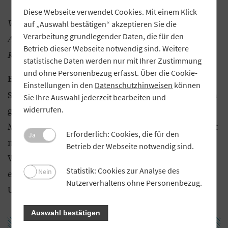
Diese Webseite verwendet Cookies. Mit einem Klick
Welche Bedeutung hat ein persönlicher
auf „Auswahl bestätigen“ akzeptieren Sie die
Verarbeitung grundlegender Daten, die für den
Ansprechpartner im Rahmen von digitaler
Betrieb dieser Webseite notwendig sind. Weitere
Kommunikation?
statistische Daten werden nur mit Ihrer Zustimmung
und ohne Personenbezug erfasst. Über die Cookie-
Wer je mit Computern in Hotlines und
Blöbaum:
Einstellungen in den
Datenschutzhinweisen
können
Service-Centern kommuniziert hat, dürfte schätzen
Sie Ihre Auswahl jederzeit bearbeiten und
gelernt haben, mit einem Menschen statt mit einer
widerrufen.
Maschine zu reden. Die Anliegen von Kunden nicht
Erforderlich: Cookies, die für den
Ja
nur einem Rechner zu überlassen, ist auch eine
Betrieb der Webseite notwendig sind.
Wertschätzung denjenigen gegenüber, die sich mit
Statistik: Cookies zur Analyse des
Nein
einer Frage oder einem Problem an ein
Nutzerverhaltens ohne Personenbezug.
Unternehmen wenden.
Auswahl bestätigen