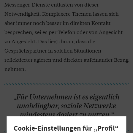
Messenger-Dienste entlasten von dieser
Notwendigkeit. Komplexere Themen lassen sich
aber immer noch besser im direkten Kontakt
besprechen, sei es per Telefon oder von Angesicht
zu Angesicht. Das liegt daran, dass die
Gesprächspartner in solchen Situationen
reflektierter agieren und direkter aufeinander Bezug
nehmen.
„Für Unternehmen ist es eigentlich
unabdingbar, soziale Netzwerke
mindestens dosiert zu nutzen.“
Cookie-Einstellungen für „Profil“