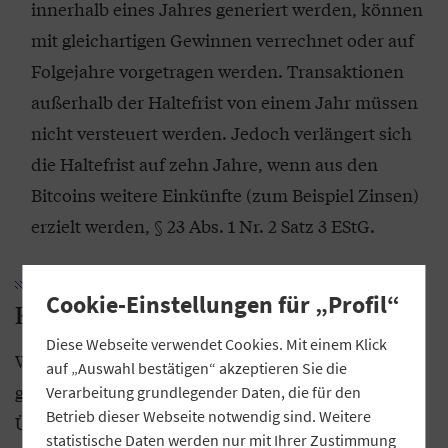
innerhalb eines Jahres generiert werden, können
mit gleichartigen Gewinnen verrechnet oder auf
Folgejahre vorgetragen werden. Transaktionen
außerhalb der Haltefrist von einem Jahr müssen
nicht versteuert werden. Jedoch verlängert sich
die Haltefrist auf zehn Jahre, wenn aus den
Bitcoins weitere Einkünfte (zum Beispiel Zinsen)
erzielt werden, § 23 Abs. 1 Nr. 2 Satz 3 EStG.
Cookie-Einstellungen für „Profil“
Kryptowährung im Betriebsvermögen
Diese Webseite verwendet Cookies. Mit einem Klick
Werden Kryptowährungen im Betriebsvermögen
auf „Auswahl bestätigen“ akzeptieren Sie die
gehalten, sind die Regelungen der Einnahme-
Verarbeitung grundlegender Daten, die für den
Betrieb dieser Webseite notwendig sind. Weitere
Überschussrechnung beziehungsweise der
statistische Daten werden nur mit Ihrer Zustimmung