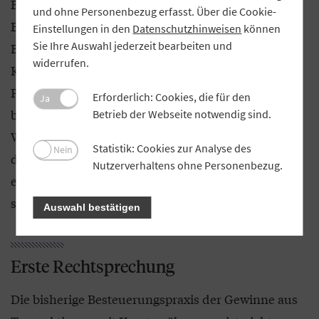
Bilanzierung anzuwenden. Erträge aus der
und ohne Personenbezug erfasst. Über die Cookie-
Erzeugung der Bitcoins unterliegen ebenso der
Einstellungen in den
Datenschutzhinweisen
können
Sie Ihre Auswahl jederzeit bearbeiten und
Besteuerung wie die Realisierung von
widerrufen.
Kursgewinnen aus dem Handel. Im Gegensatz zum
Privatvermögen sind hierbei keine Haltefristen zu
Erforderlich: Cookies, die für den
Ja
beachten. Sollte im Zusammenhang mit virtuellen
Betrieb der Webseite notwendig sind.
Währungen ein Verlust entstehen (zum Beispiel
Statistik: Cookies zur Analyse des
Nein
durch einen Hackerangriff, einen Diebstahl oder
Nutzerverhaltens ohne Personenbezug.
einen selbst verursachten Datenverlust), ist dieser
steuermindernd zu berücksichtigen.
Auswahl bestätigen
Erste Rechtsprechung
Die bisherige Besteuerungspraxis der Gewinne aus