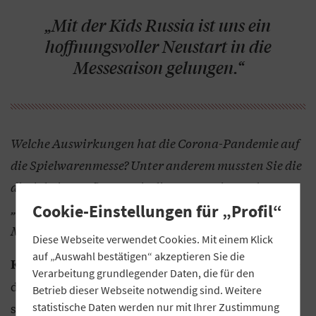
„Mit der Kids Russia ist uns ein
hoffnungsvoller Neustart in die
Messesaison gelungen.“
Welche Auswirkungen hat die Corona-Pandemie auf
die Spielwarenmesse? Unter anderem mussten Sie die
diesjährige Auflage sowie die ersatzweise geplante
„Summer Edition“ absagen, die „Kids Russia“ in
Cookie-Einstellungen für „Profil“
Moskau hat hingegen im April 2021 stattgefunden…
Diese Webseite verwendet Cookies. Mit einem Klick
auf „Auswahl bestätigen“ akzeptieren Sie die
Die Vorbereitungen für eine Spielwarenmesse
Kick:
Verarbeitung grundlegender Daten, die für den
dauern normalerweise anderthalb Jahre. Doch die
Betrieb dieser Webseite notwendig sind. Weitere
sich nur langsam verbessernde Pandemielage sorgt
statistische Daten werden nur mit Ihrer Zustimmung