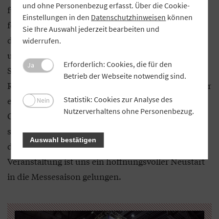
und ohne Personenbezug erfasst. Über die Cookie-
für Unsicherheit in der Branche. Hinzukommt die
Einstellungen in den
Datenschutzhinweisen
können
fehlende Perspektive für das Messewesen seitens
Sie Ihre Auswahl jederzeit bearbeiten und
der Politik. Diese Planungsunsicherheit erschwert
widerrufen.
uns die Arbeit und führte zur Absage der
Erforderlich: Cookies, die für den
Ja
Spielwarenmesse „Summer Edition“. Mit der „Kids
Betrieb der Webseite notwendig sind.
Russia“ konnten wir seit einem Jahr erstmals wieder
Statistik: Cookies zur Analyse des
eine stationäre Messe unter strikter Einhaltung von
Nein
Nutzerverhaltens ohne Personenbezug.
Corona-Schutzmaßnahmen abhalten. Zwar wirkten
sich die Pandemie und die Reiserestriktionen auf
Auswahl bestätigen
die Teilnehmerzahlen aus, aber mit der
Veranstaltung ist uns ein hoffnungsvoller Neustart
in die Messesaison gelungen.