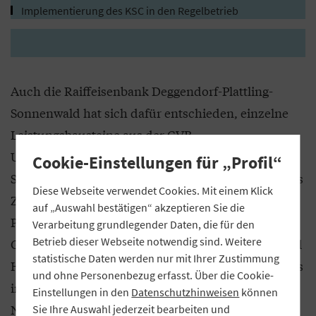
Implementierung des KSC in den Regelbetrieb
Auch die Raiffeisenbank Deggendorf-Plattling-
Sonnenwald hat sich dafür entschieden, einzelne
Leistungsbausteine aus der GVB-
Umsetzungsbegleitung zu buchen. Rudolf
Cookie-Einstellungen für „Profil“
Schafhauser und sein Team erarbeiteten sowohl das
Diese Webseite verwendet Cookies. Mit einem Klick
Zielbild für das KSC als auch die dazu benötigten
auf „Auswahl bestätigen“ akzeptieren Sie die
Prozesse gemeinsam mit dem GVB. Dazu waren die
Verarbeitung grundlegender Daten, die für den
Betrieb dieser Webseite notwendig sind. Weitere
GVB-Experten Claudia Lösch (Zielbild) und Michael
statistische Daten werden nur mit Ihrer Zustimmung
Holzmann (Prozesse) zu zwei eintägigen Workshops
und ohne Personenbezug erfasst. Über die Cookie-
in der Bank, hinzu kamen die Vor- und
Einstellungen in den
Datenschutzhinweisen
können
Nachbereitung der Workshops. „Der
Sie Ihre Auswahl jederzeit bearbeiten und