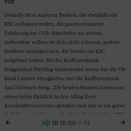
vor
Deshalb rät er anderen Banken, die ebenfalls ein
KSC aufbauen wollen, die praxisorientierte
Erfahrung der GVB-Mitarbeiter zu nutzen.
Außerdem sollten sie sich nicht scheuen, andere
Institute anzusprechen, die bereits ein KSC
aufgebaut haben. Bei der Raiffeisenbank
Deggendorf-Plattling-Sonnenwald waren das die VR-
Bank Landau-Mengkofen und die Raiffeisenbank
Am Goldenen Steig. „Die beiden Banken haben uns
einen tiefen Einblick in den Alltag ihrer
KundenServiceCenter gewährt und uns so ein gutes
Gefühl vermittelt, worauf es beim Betrieb eines KSC


ankommt“, sagt Schafhauser.