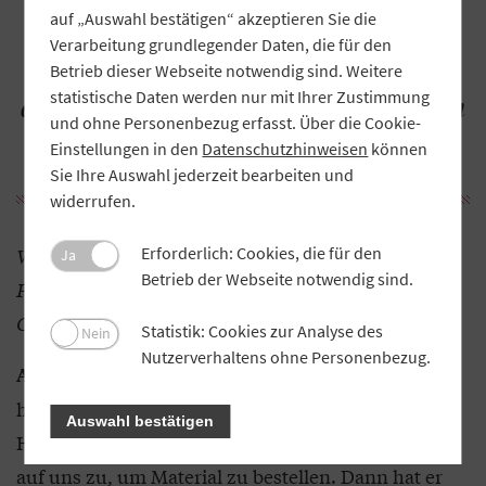
auf „Auswahl bestätigen“ akzeptieren Sie die
„Es ist nicht auszuschließen, dass
Verarbeitung grundlegender Daten, die für den
zahlreiche Dachdecker-Betriebe in
Betrieb dieser Webseite notwendig sind. Weitere
statistische Daten werden nur mit Ihrer Zustimmung
absehbarer Zeit Kurzarbeit beantragen
und ohne Personenbezug erfasst. Über die Cookie-
müssen.“
Einstellungen in den
Datenschutzhinweisen
können
Sie Ihre Auswahl jederzeit bearbeiten und
widerrufen.
Erforderlich: Cookies, die für den
Wie wirken sich die Lieferengpässe und die
Ja
Betrieb der Webseite notwendig sind.
Preisrallye aktuell auf die Mitglieder der
Genossenschaft aus?
Statistik: Cookies zur Analyse des
Nein
Nutzerverhaltens ohne Personenbezug.
Die Situation ist für alle Beteiligten sehr
Augustin:
herausfordernd. Normalerweise kommt ein
Auswahl bestätigen
Handwerker ein bis zwei Wochen vor den Arbeiten
auf uns zu, um Material zu bestellen. Dann hat er