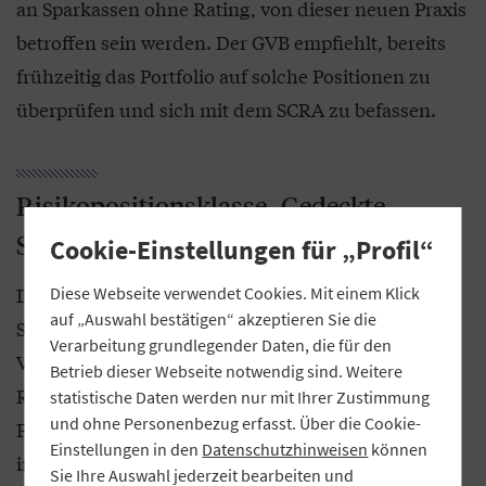
an Sparkassen ohne Rating, von dieser neuen Praxis
betroffen sein werden. Der GVB empfiehlt, bereits
frühzeitig das Portfolio auf solche Positionen zu
überprüfen und sich mit dem SCRA zu befassen.
Risikopositionsklasse „Gedeckte
Schuldverschreibungen“
Cookie-Einstellungen für „Profil“
Das Risikogewicht gedeckter
Diese Webseite verwendet Cookies. Mit einem Klick
auf „Auswahl bestätigen“ akzeptieren Sie die
Schuldverschreibungen wurde bei den bayerischen
Verarbeitung grundlegender Daten, die für den
Volksbanken und Raiffeisenbanken bisher in der
Betrieb dieser Webseite notwendig sind. Weitere
Regel aus dem Risikogewicht der ungedeckten
statistische Daten werden nur mit Ihrer Zustimmung
und ohne Personenbezug erfasst. Über die Cookie-
Forderungen abgeleitet. Für Letztere wurde bisher
Einstellungen in den
Datenschutzhinweisen
können
in der Regel die Sitzstaatenmethode angewendet.
Sie Ihre Auswahl jederzeit bearbeiten und