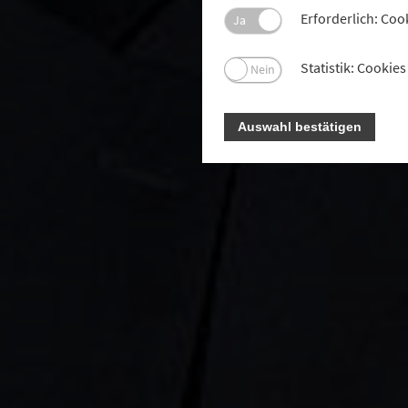
Erforderlich: Coo
Ja
Statistik: Cooki
Nein
Auswahl bestätigen