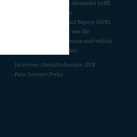
Seit Anfang Oktober ist Alexander Leißl
Prüfungsvorstand beim
Genossenschaftsverband Bayern (GVB).
Im Interview erklärt er, was die
Mitglieder erwarten können und welche
Impulse er setzen möchte.
Interview: Gerald Schneider, GVB
Foto: Lennart Preiss