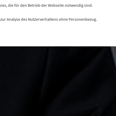
kies, die für den Betrieb der Webseite notwendig sind.
es zur Analyse des Nutzerverhaltens ohne Personenbezug.