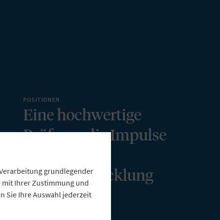
POSITIONEN
Eine hochwertige
Prüfung, die Impulse
für die
Weiterentwicklung
e Verarbeitung grundlegender
ur mit Ihrer Zustimmung und
liefert
 Sie Ihre Auswahl jederzeit