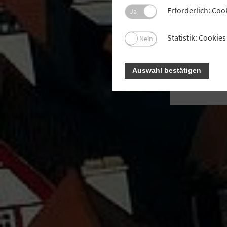
Kaff
Erforderlich: Coo
Ja
zugä
Statistik: Cooki
Nein
Auswahl bestätigen