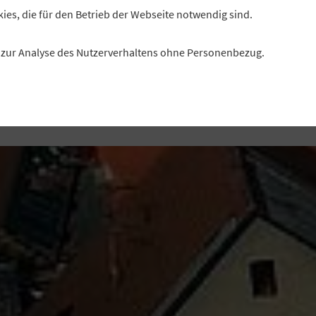
eelounge, Teamräume statt Einzelbüros und rund um di
kies, die für den Betrieb der Webseite notwendig sind.
ngliche Schließfächer: Die VR Bank im südlichen Franke
ihre Hauptgeschäftsstelle in Weißenburg modernisiert.
es zur Analyse des Nutzerverhaltens ohne Personenbezug.
Autor: Christof Dahlmann, Redaktion „Profil“
Fotos und Video: Julius Odametey