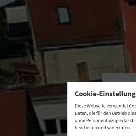
W
Cookie-Einstellung
Diese Webseite verwendet Cook
K
Daten, die für den Betrieb di
ohne Personenbezug erfasst. 
bearbeiten und widerrufen.