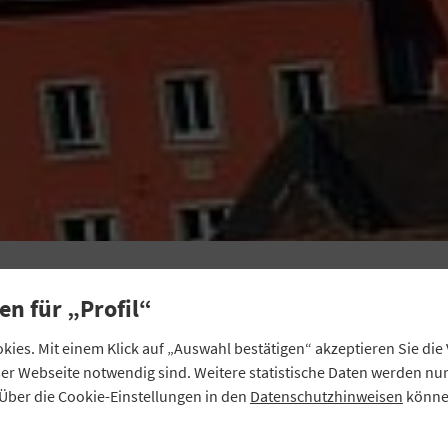
PRAXIS
ohlfühl-Atmosphäre f
en für „Profil“
ies. Mit einem Klick auf „Auswahl bestätigen“ akzeptieren Sie di
unden und Mitarbeit
eser Webseite notwendig sind. Weitere statistische Daten werden n
Über die Cookie-Einstellungen in den
Datenschutzhinweisen
können