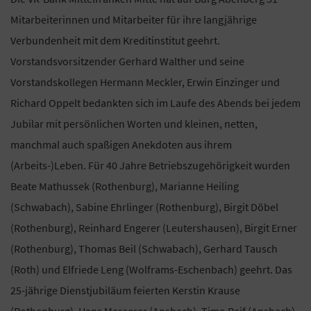
Mitarbeiterinnen und Mitarbeiter für ihre langjährige
Verbundenheit mit dem Kreditinstitut geehrt.
Vorstandsvorsitzender Gerhard Walther und seine
Vorstandskollegen Hermann Meckler, Erwin Einzinger und
Richard Oppelt bedankten sich im Laufe des Abends bei jedem
Jubilar mit persönlichen Worten und kleinen, netten,
manchmal auch spaßigen Anekdoten aus ihrem
(Arbeits-)Leben. Für 40 Jahre Betriebszugehörigkeit wurden
Beate Mathussek (Rothenburg), Marianne Heiling
(Schwabach), Sabine Ehrlinger (Rothenburg), Birgit Döbel
(Rothenburg), Reinhard Engerer (Leutershausen), Birgit Erner
(Rothenburg), Thomas Beil (Schwabach), Gerhard Tausch
(Roth) und Elfriede Leng (Wolframs-Eschenbach) geehrt. Das
25-jährige Dienstjubiläum feierten Kerstin Krause
(Rothenburg), Hans Messerer (Ansbach), Timo Reif (Ansbach),