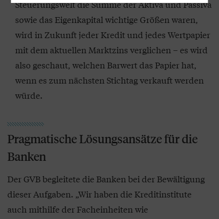
Steuerungswelt die Summe der Aktiva und Passiva
sowie das Eigenkapital wichtige Größen waren,
wird in Zukunft jeder Kredit und jedes Wertpapier
mit dem aktuellen Marktzins verglichen – es wird
also geschaut, welchen Barwert das Papier hat,
wenn es zum nächsten Stichtag verkauft werden
würde.
Pragmatische Lösungsansätze für die
Banken
Der GVB begleitete die Banken bei der Bewältigung
dieser Aufgaben. „Wir haben die Kreditinstitute
auch mithilfe der Facheinheiten wie