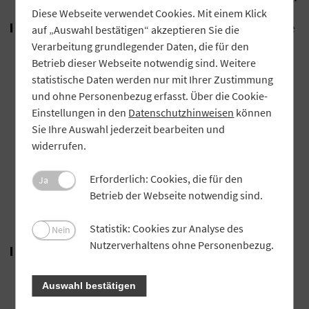
Diese Webseite verwendet Cookies. Mit einem Klick
Steigende Eigenkapitalanforderungen: Temporäre
auf „Auswahl bestätigen“ akzeptieren Sie die
Verarbeitung grundlegender Daten, die für den
Wertverluste in den Eigenanlagen (Depot A), das
Betrieb dieser Webseite notwendig sind. Weitere
Zinsänderungsrisiko, mögliche Kreditrisiken
statistische Daten werden nur mit Ihrer Zustimmung
sowie steigende regulatorische Anforderungen
und ohne Personenbezug erfasst. Über die Cookie-
zwangen die Banken dazu, mehr Eigenkapital
Einstellungen in den
Datenschutzhinweisen
können
Sie Ihre Auswahl jederzeit bearbeiten und
vorzuhalten. Das mussten die Banken
widerrufen.
entsprechend in ihrer Geschäftsstrategie
berücksichtigen. Außerdem schränkten höhere
Erforderlich: Cookies, die für den
Ja
Betrieb der Webseite notwendig sind.
Kapitalvorgaben die Möglichkeiten der
Kreditvergabe ein.
Statistik: Cookies zur Analyse des
Nein
Nutzerverhaltens ohne Personenbezug.
Die Umstellung von einer normativen auf eine
parallel gleichwertige barwertige Steuerung:
Auswahl bestätigen
Während in der bisherigen normativen