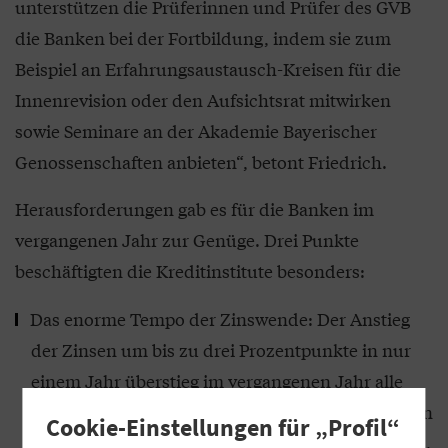
unterstützen die Prüferinnen und Prüfer des GVB
die Banken bei der Fortbildung, indem sie zum
Beispiel an Erfahrungsaustausch-Kreisen für die
Innenrevision oder den Aufsichtsrat mitwirken
sowie Seminare an der Akademie Bayerischer
Genossenschaften anbieten“, betont Friedrich.
Herausforderungen gab es für die Banken im
vergangenen Jahr zur Genüge. Drei Punkte
beschäftigten die Kreditinstitute besonders:
Das enorme Tempo der Zinswende: Der Anstieg
der Zinsen um bis zu drei Prozentpunkte in nur
einem Jahr überstieg im vergangenen Jahr alle
Stressszenarien bei Weitem, mit denen die Banken
Cookie-Einstellungen für „Profil“
und auch die Aufsicht normalerweise kalkulieren.