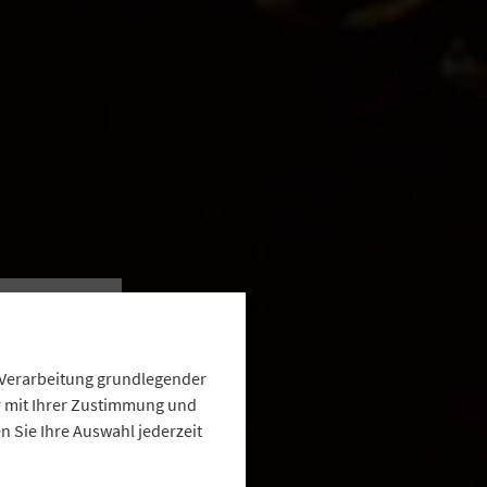
and
e Verarbeitung grundlegender
ur mit Ihrer Zustimmung und
 Sie Ihre Auswahl jederzeit
Kauf
iele