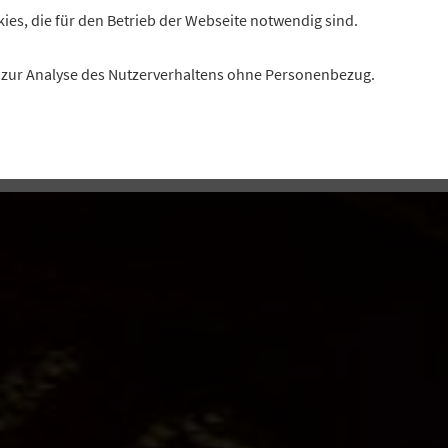
n zum ersten Mal Barren und Münzen aus Gold in der
kies, die für den Betrieb der Webseite notwendig sind.
Zwei Praxisbeispiele.
es zur Analyse des Nutzerverhaltens ohne Personenbezug.
Autor: Christof Dahlmann, Redaktion „Profil“
Foto: imago/photothek