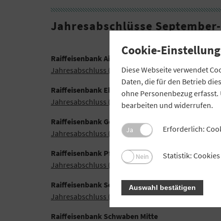
Jahresabschlüsse September
Cookie-Einstellung
Raiffeisenbank Aitrang-Ruderatshofen
Diese Webseite verwendet Cook
Jahresabschluss (PDF)
Daten, die für den Betrieb di
Raiffeisenbank Ehekirchen-Oberhausen
ohne Personenbezug erfasst. 
Jahresabschluss (PDF)
bearbeiten und widerrufen.
Raiffeisenbank Gefrees
Erforderlich: Coo
Ja
Jahresabschluss (PDF)
Raiffeisenbank Pfeffenhausen-Rottenburg-Wilde
Statistik: Cooki
Nein
Jahresabschluss (PDF)
Raiffeisenbank Schrobenhausener Land
Auswahl bestätigen
Jahresabschluss (PDF)
Raiffeisenbank Schwaben Mitte