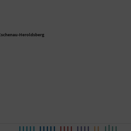
-Eschenau-Heroldsberg
Artikel lesen
