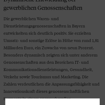
gewerblichen Genossenschaften
Die gewerblichen Waren‑ und
Dienstleistungsgenossenschaften in Bayern
entwickelten sich deutlich positiv. Sie erzielten
Umsatz‑ und sonstige Erlöse in Höhe von rund 1,81
Milliarden Euro, ein Zuwachs von neun Prozent.
Besonders dynamisch zeigten sich unter anderem
Genossenschaften aus den Bereichen IT‑ und
Kommunikationsdienstleistungen, Gesundheit,
Verkehr sowie Tourismus und Marketing. Die
Zahlen verdeutlichen die Anpassungsfähigkeit und
Innovationskraft dieses genossenschaftlichen
Segments in einem anspruchsvollen