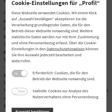
wirtschaftlichen Umfeld.
Cookie-Einstellungen für „Profil“
Genossenschaften mit sozialem, kulturellem oder
Diese Webseite verwendet Cookies. Mit einem Klick
auf „Auswahl bestätigen“ akzeptieren Sie die
gemeinwohlorientiertem Schwerpunkt leisten
Verarbeitung grundlegender Daten, die für den
darüber hinaus einen wichtigen Beitrag zur
Betrieb dieser Webseite notwendig sind. Weitere
gesellschaftlichen Infrastruktur. Im vergangenen
statistische Daten werden nur mit Ihrer Zustimmung
Jahr ist die
und ohne Personenbezug erfasst. Über die Cookie-
Gründung des ersten
Einstellungen in den
Datenschutzhinweisen
können
genossenschaftlich organisierten medizinischen
Sie Ihre Auswahl jederzeit bearbeiten und
Versorgungszentrums (MVZ) in Bayern angelaufen
widerrufen.
– in diesem Jahr geht es in Betrieb. Der Vorteil der
Erforderlich: Cookies, die für den
Ja
genossenschaftlichen Struktur in diesem Bereich
Betrieb der Webseite notwendig sind.
liegt in der Bündelung zentraler
Verwaltungsaufgaben. So können sich die Ärztinnen
Statistik: Cookies zur Analyse des
Nein
Nutzerverhaltens ohne Personenbezug.
und Ärzte vollkommen auf ihre Kernaufgaben
konzentrieren. Sie gewährleisten als Angestellte
Auswahl bestätigen