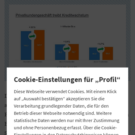
Cookie-Einstellungen für „Profil“
Diese Webseite verwendet Cookies. Mit einem Klick
Das Neugeschäft im Wohnungsbau belief sich 2025
auf „Auswahl bestätigen“ akzeptieren Sie die
auf rund 17,3 Milliarden Euro und lag damit etwa 30
Verarbeitung grundlegender Daten, die für den
Betrieb dieser Webseite notwendig sind. Weitere
Prozent über dem Vorjahreswert von 13,3 Milliarden
statistische Daten werden nur mit Ihrer Zustimmung
Euro. Damit nähert sich das Volumen wieder den
und ohne Personenbezug erfasst. Über die Cookie-
Spitzenjahren 2020 bis 2022 an. „Nach wie vor
Einstellungen in den
Datenschutzhinweisen
können