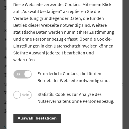
Diese Webseite verwendet Cookies. Mit einem Klick
Kreditinstitut in zunehmendem Maße.
auf „Auswahl bestätigen“ akzeptieren Sie die
Verarbeitung grundlegender Daten, die für den
Ob in Freising oder in Augsburg:
Betrieb dieser Webseite notwendig sind. Weitere
Schuldenprävention ist eines der Themen bei der
statistische Daten werden nur mit Ihrer Zustimmung
Finanzbildung. „Finanzielle Grundkompetenzen
und ohne Personenbezug erfasst. Über die Cookie-
Einstellungen in den
Datenschutzhinweisen
können
möglichst früh zu vermitteln, ist aus unserer Sicht
Sie Ihre Auswahl jederzeit bearbeiten und
entscheidend“, betont Gabriel von der VR Bank
widerrufen.
Augsburg-Ostallgäu. „Wir verstehen diese Form der
Erforderlich: Cookies, die für den
Bildungsarbeit daher als Investition in die Zukunft
Ja
Betrieb der Webseite notwendig sind.
unserer Region.“ Junge Menschen lernten auf diese
Weise früh Ansprechpartner in Finanzfragen
Statistik: Cookies zur Analyse des
Nein
kennen – und zugleich mögliche Ausbildungs- und
Nutzerverhaltens ohne Personenbezug.
Karrierewege im Bankensektor.
Auswahl bestätigen