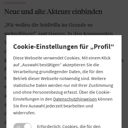
Neue und alte Akteure einbinden
„Wir wollen die Seidlvilla im Grunde so
weiterführen“, sagt Ganzer. In den kommenden
Wochen planen sie Workshops, um das Haus sowie
Cookie-Einstellungen für „Profil“
die Nutzerinnen und Nutzer besser
Diese Webseite verwendet Cookies. Mit einem Klick
kennenzulernen. Wer macht was? Was gibt es bereits
auf „Auswahl bestätigen“ akzeptieren Sie die
für Ideen? „Vieles hat sich natürlich über die Jahre
Verarbeitung grundlegender Daten, die für den
verfestigt. Unter neuer Trägerschaft kann vieles
Betrieb dieser Webseite notwendig sind. Weitere
statistische Daten werden nur mit Ihrer Zustimmung
wieder anders gestaltet werden.“ Dabei legen sie
und ohne Personenbezug erfasst. Über die Cookie-
allerdings großen Wert darauf, mit allen Akteuren
Einstellungen in den
Datenschutzhinweisen
können
zu reden. „Wir sind als Genossenschaft
Sie Ihre Auswahl jederzeit bearbeiten und
demokratisch organisiert, so geht es uns jetzt
widerrufen.
darum, die in der Seidlvilla bereits aktiven Gruppen
Erforderlich: Cookies, die für den
Ja