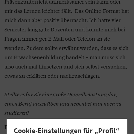
Präsenzunterricht aufmerksamer sein kann oder
mir das Lernen leichter fällt. Das Online-Format hat
mich dann aber positiv überrascht. Ich hatte vier
Semester lang gute Dozenten und konnte mich bei
Fragen immer per E-Mail oder Telefon an sie
wenden. Zudem sollte erwähnt werden, dass es sich
um Erwachsenenbildung handelt – man muss sich
also auch mal hinsetzen und sich selbst versuchen,
etwas zu erklären oder nachzuschlagen.
Stellte es für Sie eine große Doppelbelastung dar,
einen Beruf auszuüben und nebenbei nun noch zu
studieren?
Für mich hielt sich die Doppelbelastung in
Berger:
Cookie-Einstellungen für „Profil“