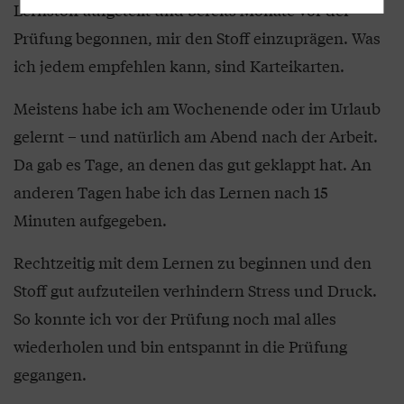
Lernstoff aufgeteilt und bereits Monate vor der
Prüfung begonnen, mir den Stoff einzuprägen. Was
ich jedem empfehlen kann, sind Karteikarten.
Meistens habe ich am Wochenende oder im Urlaub
gelernt – und natürlich am Abend nach der Arbeit.
Da gab es Tage, an denen das gut geklappt hat. An
anderen Tagen habe ich das Lernen nach 15
Minuten aufgegeben.
Rechtzeitig mit dem Lernen zu beginnen und den
Stoff gut aufzuteilen verhindern Stress und Druck.
So konnte ich vor der Prüfung noch mal alles
wiederholen und bin entspannt in die Prüfung
gegangen.