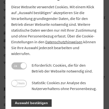
Grenzen. Ich bin ein sehr zielstrebiger Mensch. Ich
Diese Webseite verwendet Cookies. Mit einem Klick
weiß, was ich will. Wenn ich also nach der Arbeit
auf „Auswahl bestätigen“ akzeptieren Sie die
und am Wochenende noch lernen musste, dann war
Verarbeitung grundlegender Daten, die für den
das so. Kurz vor den Prüfungen war der Druck
Betrieb dieser Webseite notwendig sind. Weitere
statistische Daten werden nur mit Ihrer Zustimmung
gewiss groß. Ich habe mir immer Urlaub
und ohne Personenbezug erfasst. Über die Cookie-
genommen, um mich bestmöglich auf die Prüfung
Einstellungen in den
Datenschutzhinweisen
können
vorzubereiten. Und klar, es gab auch Tage, an denen
Sie Ihre Auswahl jederzeit bearbeiten und
widerrufen.
es mit Arbeit und Privatleben mal etwas stressiger
wurde.
Erforderlich: Cookies, die für den
Ja
Betrieb der Webseite notwendig sind.
Wie haben Sie sich in diesen Lernphasen organisiert?
Statistik: Cookies zur Analyse des
Nein
Am besten funktioniert das Lernen, wenn
Berger:
Nutzerverhaltens ohne Personenbezug.
man es wirklich will und den Abschluss erreichen
Auswahl bestätigen
möchte. Das war bei mir der Fall. Ich habe mir den