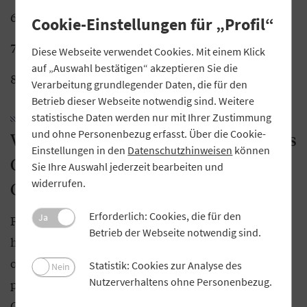
Generalversammlung
Cookie-Einstellungen für „Profil“
Prüfung
Diese Webseite verwendet Cookies. Mit einem Klick
auf „Auswahl bestätigen“ akzeptieren Sie die
Weitere Themen
Verarbeitung grundlegender Daten, die für den
Betrieb dieser Webseite notwendig sind. Weitere
statistische Daten werden nur mit Ihrer Zustimmung
und ohne Personenbezug erfasst. Über die Cookie-
Worin liegt der praktische Mehrwert des
Einstellungen in den
Datenschutzhinweisen
können
Geno-Handbuchs für junge
Sie Ihre Auswahl jederzeit bearbeiten und
widerrufen.
Genossenschaften?
Erforderlich: Cookies, die für den
Ja
Für alle Themen gibt es Checklisten, Vorlagen und
Betrieb der Webseite notwendig sind.
hilfreiche Links. So haben die Gremienmitglieder
oder Mitarbeitenden für jeden Arbeitsschritt das
Statistik: Cookies zur Analyse des
Nein
Nutzerverhaltens ohne Personenbezug.
passende Werkzeug zur Hand. Beispiel
Generalversammlung: Diese ordentlich und