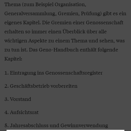
Thema (zum Beispiel Organisation,
Generalversammlung, Gremien, Prüfung) gibt es ein
eigenes Kapitel. Die Gremien einer Genossenschaft
erhalten so immer einen Überblick über alle
wichtigen Aspekte zu einem Thema und sehen, was
zu tun ist. Das Geno-Handbuch enthält folgende
Kapitel:
Eintragung ins Genossenschaftsregister
Geschäftsbetrieb vorbereiten
Vorstand
Aufsichtsrat
Jahresabschluss und Gewinnverwendung