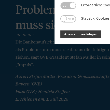
Problem erkannt –
Erforderlich: Coo
Ja
Statistik: Cooki
Nein
muss sie es lösen
Auswahl bestätigen
Die Bankenaufsicht sieht die Überregulierung kle
als Problem – nun muss sie daraus die richtig
ziehen, sagt GVB-Präsident Stefan Müller in se
„Impuls“.
Autor: Stefan Müller, Präsident Genossenschaft
Bayern (GVB)
Foto: GVB / Hendrik Steffens
Erschienen am: 1. Juli 2026