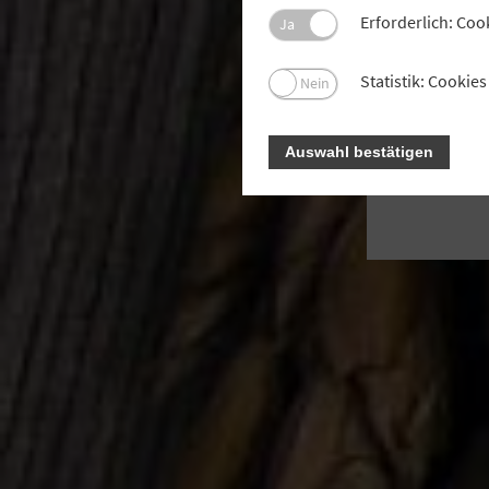
E
Erforderlich: Coo
Ja
we
Statistik: Cooki
Nein
Auswahl bestätigen
F