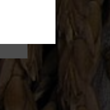
en
ges
ER