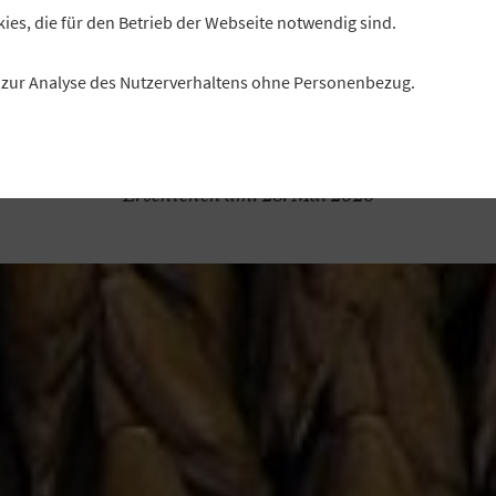
ntlang der Wertschöpfungskette tragen Genossenschaft
kies, die für den Betrieb der Webseite notwendig sind.
sentlich dazu bei, dass aus dem Rohstoff ein hochwerti
Lebensmittel wird.
es zur Analyse des Nutzerverhaltens ohne Personenbezug.
Autorin: Verena Rudolf, Redaktion „Profil“
oto: mauritius images / Rüdiger Rebmann / imageBROK
Erschienen am: 28. Mai 2026