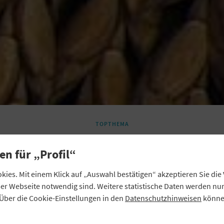
TOPTHEMA
emeinsam stark entla
en für „Profil“
er Wertschöpfungsket
ies. Mit einem Klick auf „Auswahl bestätigen“ akzeptieren Sie di
eser Webseite notwendig sind. Weitere statistische Daten werden n
Über die Cookie-Einstellungen in den
Datenschutzhinweisen
können
Qualität von Brot entscheidet sich nicht erst in der Backs