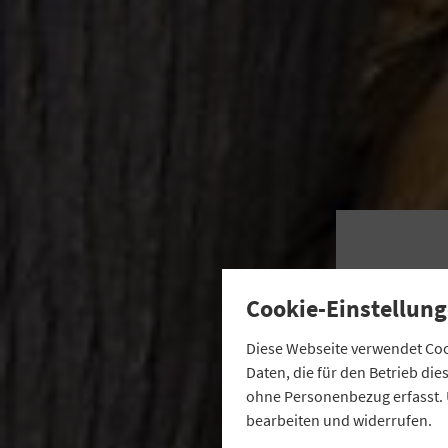
G
Cookie-Einstellung
d
Diese Webseite verwendet Cook
Daten, die für den Betrieb di
ohne Personenbezug erfasst. 
Die 
bearbeiten und widerrufen.