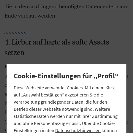
die in den so dringend benötigten Datencentern am
Ende verbaut werden.
4. Lieber auf harte als softe Assets
setzen
Für Investoren, die ein resilientes Aktienportfolio
Cookie-Einstellungen für „Profil“
aufbauen möchten, ist aber noch ein weiterer Faktor
essenziell. Geschäftsmodelle mit „harten Assets“,
Diese Webseite verwendet Cookies. Mit einem Klick
also greifbaren Vermögenswerten in der Bilanz,
auf „Auswahl bestätigen“ akzeptieren Sie die
Verarbeitung grundlegender Daten, die für den
haben wieder mehr Potenzial. Das gilt zum Beispiel
Betrieb dieser Webseite notwendig sind. Weitere
für produzierende Unternehmen der sogenannten
statistische Daten werden nur mit Ihrer Zustimmung
Old Economy. Denn durch das Aufkommen und die
und ohne Personenbezug erfasst. Über die Cookie-
Verbreitung von KI werden viele Geschäftsmodelle
Einstellungen in den
Datenschutzhinweisen
können