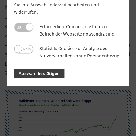
Sie Ihre Auswahl jederzeit bearbeiten und
hinterfragt und mittel- bis langfristig womöglich
widerrufen.
obsolet. Vom KI-Boom besonders negativ betroffen
sind Branchen, die wir als „soft Assets“ bezeichnen,
Erforderlich: Cookies, die für den
Ja
Betrieb der Webseite notwendig sind.
weil sie meist Standardleistungen mit
vergleichsweise wenig Kapitaleinsatz erbringen. Das
Statistik: Cookies zur Analyse des
Nein
gilt beispielsweise für Call Center, für Zahlungs- und
Nutzerverhaltens ohne Personenbezug.
Datendienste, aber auch für Entwickler von
Software.
Auswahl bestätigen