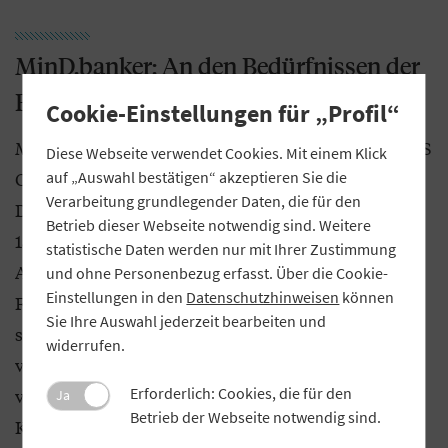
MinD.banker: An den Bedürfnissen der
Bank ausgerichtet
Cookie-Einstellungen für „Profil“
MinD.banker ist ein Gemeinschaftsprodukt der BMS
Diese Webseite verwendet Cookies. Mit einem Klick
Consulting und des genossenschaftlichen IT-
auf „Auswahl bestätigen“ akzeptieren Sie die
Verarbeitung grundlegender Daten, die für den
Dienstleisters Fiducia & GAD. Aktuell setzen rund
Betrieb dieser Webseite notwendig sind. Weitere
150 Banken in Deutschland die Lösung ein. Die
statistische Daten werden nur mit Ihrer Zustimmung
Anwendung ermöglicht es Mitarbeitern im
und ohne Personenbezug erfasst. Über die Cookie-
Einstellungen in den
Datenschutzhinweisen
können
Firmenkundengeschäft, Kundeninformationen
Sie Ihre Auswahl jederzeit bearbeiten und
strukturiert zu erfassen, mit in der Bank
widerrufen.
vorhandenen Kundendaten zu verknüpfen und in
Erforderlich: Cookies, die für den
verschiedenen Prozessen (Vertrieb, Steuerung und
Ja
Betrieb der Webseite notwendig sind.
Kredit) nutzbar zu machen.