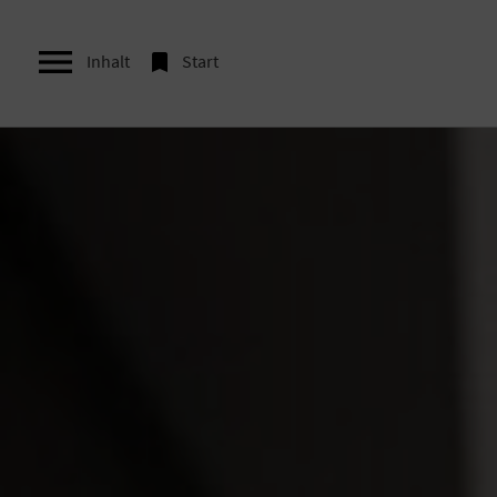


Inhalt
Start