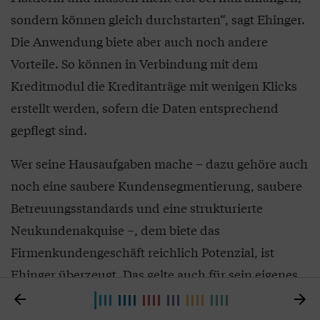
sondern können gleich durchstarten“, sagt Ehinger.
Die Anwendung biete aber auch noch andere
Vorteile. So können in Verbindung mit dem
Kreditmodul die Kreditanträge mit wenigen Klicks
erstellt werden, sofern die Daten entsprechend
gepflegt sind.
Wer seine Hausaufgaben mache – dazu gehöre auch
noch eine saubere Kundensegmentierung, saubere
Betreuungsstandards und eine strukturierte
Neukundenakquise –, dem biete das
Firmenkundengeschäft reichlich Potenzial, ist
Ehinger überzeugt. Das gelte auch für sein eigenes
Haus. „Im Münchner Mittelstand sind wir gut


platziert. Dort wachsen wir in die Breite und in die