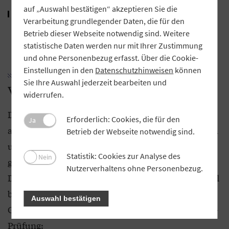
auf „Auswahl bestätigen“ akzeptieren Sie die
interne IT-Revision (zum Beispiel Durchführung
Verarbeitung grundlegender Daten, die für den
von IT-Revisionstätigkeiten, Quality Assessment
Betrieb dieser Webseite notwendig sind. Weitere
der internen IT-Revision).
statistische Daten werden nur mit Ihrer Zustimmung
und ohne Personenbezug erfasst. Über die Cookie-
Einstellungen in den
Datenschutzhinweisen
können
Sie Ihre Auswahl jederzeit bearbeiten und
Vorteile für Genossenschaften
widerrufen.
Die zusätzliche Qualifikation der GTB-Mitarbeiter
Erforderlich: Cookies, die für den
Ja
als IT-Auditoren hilft den bayerischen Volksbanken
Betrieb der Webseite notwendig sind.
und Raiffeisenbanken sowie den
Statistik: Cookies zur Analyse des
Nein
genossenschaftlichen Waren- und
Nutzerverhaltens ohne Personenbezug.
Dienstleistungsunternehmen. Das zeigt sich sowohl
bei der gesetzlichen Abschlussprüfung durch den
Auswahl bestätigen
GVB als auch bei einer an die GTB ausgelagerten IT-
Prüfung: