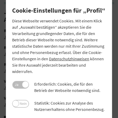
Cookie-Einstellungen für „Profil“
Jahresabschlüsse November-
Ausgabe
Diese Webseite verwendet Cookies. Mit einem Klick
auf „Auswahl bestätigen“ akzeptieren Sie die
Raiffeisenbank Kissing-Mering eG
Verarbeitung grundlegender Daten, die für den
Jahresabschluss (PDF)
Betrieb dieser Webseite notwendig sind. Weitere
statistische Daten werden nur mit Ihrer Zustimmung
Raiffeisenbank Küps-Mitwitz-Stockheim eG
und ohne Personenbezug erfasst. Über die Cookie-
Jahresabschluss (PDF)
Einstellungen in den
Datenschutzhinweisen
können
Rottaler Raiffeisenbank eG
Sie Ihre Auswahl jederzeit bearbeiten und
Jahresabschluss (PDF)
widerrufen.
VR Bank München Land eG
Erforderlich: Cookies, die für den
Ja
Jahresabschluss (PDF)
Betrieb der Webseite notwendig sind.
VR-Bank Coburg eG
Statistik: Cookies zur Analyse des
Nein
Jahresabschluss (PDF)
Nutzerverhaltens ohne Personenbezug.