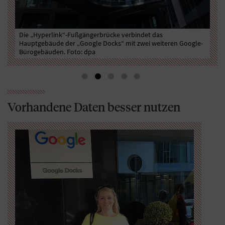
Der
) am
Die „Hyperlink“-Fußgängerbrücke verbindet das
„Go
to
Hauptgebäude der „Google Docks“ mit zwei weiteren Google-
Bürogebäuden. Foto: dpa
Vorhandene Daten besser nutzen