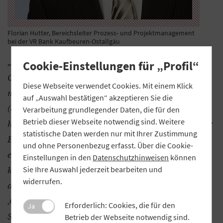
Florian Hutter, Bereichsleiter Prozess- und Projektmanagement
bei der VR Bank Kaufbeuren-Ostallgäu
„Die Reise war absolut lehrreich, so etwas sollte der
Cookie-Einstellungen für „Profil“
GVB öfter organisieren. Wirklich beeindruckt hat
Diese Webseite verwendet Cookies. Mit einem Klick
mich, was im Bereich künstlicher Intelligenz
auf „Auswahl bestätigen“ akzeptieren Sie die
(artificial intelligence) und Machine Learning schon
Verarbeitung grundlegender Daten, die für den
Betrieb dieser Webseite notwendig sind. Weitere
heute möglich ist. Da ist schon sehr viel Potenzial für
statistische Daten werden nur mit Ihrer Zustimmung
Banken dahinter. Das wurde uns bei Google
und ohne Personenbezug erfasst. Über die Cookie-
eindrücklich vor Augen geführt. Wir nutzen
Einstellungen in den
Datenschutzhinweisen
können
künstliche Intelligenz bereits häufiger, als wir
Sie Ihre Auswahl jederzeit bearbeiten und
widerrufen.
denken. Ein gutes Beispiel dafür ist die Anwendung
,Google Translate‘. Der Service übersetzt in
Erforderlich: Cookies, die für den
Ja
Sekundenschnelle Wörter, Sätze und Webseiten
Betrieb der Webseite notwendig sind.