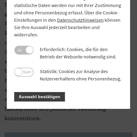
Investitionsentscheidung und jeder Kaufvertrag
statistische Daten werden nur mit Ihrer Zustimmung
und ohne Personenbezug erfasst. Über die Cookie-
gehen mit einer Finanztransaktion einher. Wer die
Einstellungen in den
Datenschutzhinweisen
können
Finanzströme umlenkt, stößt Veränderungen in der
Sie Ihre Auswahl jederzeit bearbeiten und
Realwirtschaft an. Doch wäre es aus
widerrufen.
ordnungspolitischer Sicht verfehlt, auf diese Art in
Erforderlich: Cookies, die für den
Ja
die Märkte einzugreifen. In einer Marktwirtschaft
Betrieb der Webseite notwendig sind.
sollte es den Wirtschaftsakteuren überlassen
bleiben, in welche Investitionsprojekte das Kapital
Statistik: Cookies zur Analyse des
Nein
Nutzerverhaltens ohne Personenbezug.
fließt. Für Zwecke des Klima- und Umweltschutzes
stehen weitaus bessere Instrumente bereit: Etwa
Auswahl bestätigen
eine vernünftige Bepreisung des CO2-Ausstoßes.
Hierauf sollte sich politischer Tatendrang
konzentrieren.