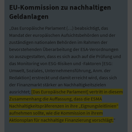
EU-Kommission zu nachhaltigen
Geldanlagen
„Das Europäische Parlament (…) beabsichtigt, das
Mandat der europäischen Aufsichtsbehörden und der
zuständigen nationalen Behörden im Rahmen der
bevorstehenden Überarbeitung der ESA-Verordnungen
so auszugestalten, dass es sich auch auf die Prüfung und
das Monitoring von ESG-Risiken und -Faktoren [ESG:
Umwelt, Soziales, Unternehmensführung, Anm. der
Redaktion] erstreckt und damit erreicht wird, dass sich
der Finanzmarkt stärker an Nachhaltigkeitszielen
ausrichtet;
[Das Europäische Parlament] vertritt in diesem
Zusammenhang die Auffassung, dass die ESMA
Nachhaltigkeitspräferenzen in ihre „Eignungsleitlinien“
aufnehmen sollte, wie die Kommission in ihrem
Aktionsplan für nachhaltige Finanzierung vorschlägt.
“