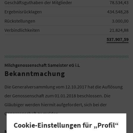
Geschäftsguthaben der Mitglieder
78.534,43
Ergebnisrücklagen
434.548,28
Rückstellungen
3.000,00
Verbindlichkeiten
21.824,88
537.907,59
Milchgenossenschaft Sameister eG i.L
Bekanntmachung
Die Generalversammlung vom 12.10.2017 hat die Auflösung
der Genossenschaft zum 01.01.2018 beschlossen. Die
Gläubiger werden hiermit aufgefordert, sich bei der
Genossenschaft zu melden.
Cookie-Einstellungen für „Profil“
Milchliefergenossenschaft Sameister eG i.L.