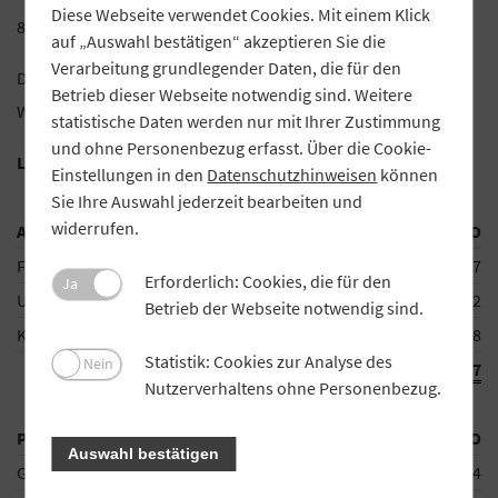
Diese Webseite verwendet Cookies. Mit einem Klick
87672 Roßhaupten
auf „Auswahl bestätigen“ akzeptieren Sie die
Verarbeitung grundlegender Daten, die für den
Die Liquidatoren:
Betrieb dieser Webseite notwendig sind. Weitere
Wolfgang Strobel, Georg Hummel, Leonhard Schuster
statistische Daten werden nur mit Ihrer Zustimmung
und ohne Personenbezug erfasst. Über die Cookie-
Liquidations-Eröffnungsbilanz zum 01.01.2018
Einstellungen in den
Datenschutzhinweisen
können
Sie Ihre Auswahl jederzeit bearbeiten und
widerrufen.
Aktivseite
EURO
Finanzanlagevermögen
2.095,17
Erforderlich: Cookies, die für den
Ja
Umlaufvermögen
1.397,82
Betrieb der Webseite notwendig sind.
Kassenbestand, Bankguthaben
2.476,48
Statistik: Cookies zur Analyse des
Nein
5.969,47
Nutzerverhaltens ohne Personenbezug.
Passivseite
EURO
Auswahl bestätigen
Geschäftsguthaben
889,64