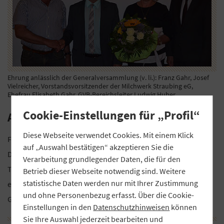
Ehrung anlässlich der Generalversammlung (v. li.): Franz Gahr, Josef
Vielreicher, Vorstandsvorsitzender der Milchwerk Straubing eG,
Ehefrau Elisabeth Gahr, GVB-Bereichsleiter Ludwig Huber.
Cookie-Einstellungen für „Profil“
Auszeichnung für 40 Jahre Ehrenamt
Diese Webseite verwendet Cookies. Mit einem Klick
Franz Gahr ist nun Träger der Goldenen Raiffeisennadel des
auf „Auswahl bestätigen“ akzeptieren Sie die
DRV. Er erhielt die Auszeichnung für 40 Jahre ehrenamtliche
Verarbeitung grundlegender Daten, die für den
Tätigkeit als Aufsichtsratsmitglied der Milchwerk Straubing
Betrieb dieser Webseite notwendig sind. Weitere
statistische Daten werden nur mit Ihrer Zustimmung
eG, davon fünf Jahre als stellvertretender Vorsitzender des
und ohne Personenbezug erfasst. Über die Cookie-
Gremiums.
Einstellungen in den
Datenschutzhinweisen
können
Sie Ihre Auswahl jederzeit bearbeiten und