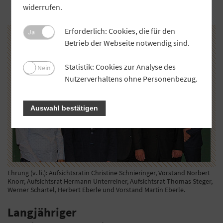
widerrufen.
Erforderlich: Cookies, die für den
Ja
Betrieb der Webseite notwendig sind.
Statistik: Cookies zur Analyse des
Nein
Nutzerverhaltens ohne Personenbezug.
Auswahl bestätigen
Ehrung (v. li.): Aufsichtsrätin Christine Schnieringer, Vorstand Norbert
Knorr, Aufsichtsrat Hermann Unterreiner, Aufsichtsrat Thomas Steger,
Werner Schartel, Herbert Eberle und Vorstand Martin Eberle.
Langjähriger