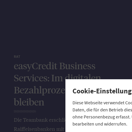
RAT
easyCredit Business
Services: Im digitalen
Bezahlprozess präsent
Cookie-Einstellung
bleiben
Diese Webseite verwendet Cook
Daten, die für den Betrieb di
ohne Personenbezug erfasst. 
Die Teambank erschließt den Volks- und
bearbeiten und widerrufen.
Raiffeisenbanken mit ihren digitalen