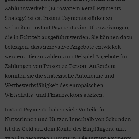
Zahlungsverkehr (Eurosystem Retail Payments
Strategy) ist es, Instant Payments stärker zu
verbreiten. Instant Payments sind Überweisungen,
die in Echtzeit ausgeführt werden. Sie können dazu
beitragen, dass innovative Angebote entwickelt
werden. Hierzu zählen zum Beispiel Angebote für
Zahlungen von Person zu Person. Außerdem
könnten sie die strategische Autonomie und
Wettbewerbsfähigkeit des europäischen
Wirtschafts- und Finanzsektors stärken.
Instant Payments haben viele Vorteile für
Nutzerinnen und Nutzer: Innerhalb von Sekunden
ist das Geld auf dem Konto des Empfängers, und
zwar im gesamten Euroraum. Die Instant Payments