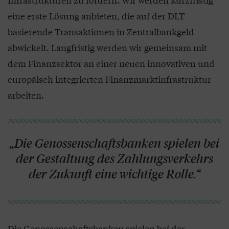
eine erste Lösung anbieten, die auf der DLT
basierende Transaktionen in Zentralbankgeld
abwickelt. Langfristig werden wir gemeinsam mit
dem Finanzsektor an einer neuen innovativen und
europäisch integrierten Finanzmarktinfrastruktur
arbeiten.
„Die Genossenschaftsbanken spielen bei
der Gestaltung des Zahlungsverkehrs
der Zukunft eine wichtige Rolle.“
Die Genossenschaftsbanken spielen bei der