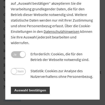
auf „Auswahl bestätigen“ akzeptieren Sie die
werden. Die Bundesbank begrüßt die Fortschritte
Verarbeitung grundlegender Daten, die für den
der European Payments Initiative EPI rund um die
Betrieb dieser Webseite notwendig sind. Weitere
statistische Daten werden nur mit Ihrer Zustimmung
Wero-Wallet. Besonders erfreulich ist, dass die
und ohne Personenbezug erfasst. Über die Cookie-
Genossenschaftsbanken ganz vorne mit dabei sind.
Einstellungen in den
Datenschutzhinweisen
können
Für digitale Zahlungen von Person zu Person ist
Sie Ihre Auswahl jederzeit bearbeiten und
Wero seit bald einem Jahr am Markt. Entscheidend
widerrufen.
ist nun, Wero für Zahlungen im Onlinehandel und
Erforderlich: Cookies, die für den
Ja
an der Ladenkasse weiterzuentwickeln. Zusätzliche
Betrieb der Webseite notwendig sind.
Funktionen und eine Ausweitung auf mehr Länder
Statistik: Cookies zur Analyse des
könnten Wero noch erfolgreicher machen. Bisher ist
Nein
Nutzerverhaltens ohne Personenbezug.
Wero in Deutschland, Frankreich, den
Niederlanden, Belgien und Luxemburg verfügbar.
Auswahl bestätigen