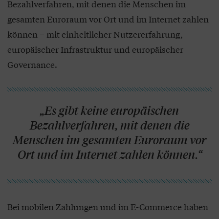
Bezahlverfahren, mit denen die Menschen im
gesamten Euroraum vor Ort und im Internet zahlen
können – mit einheitlicher Nutzererfahrung,
europäischer Infrastruktur und europäischer
Governance.
„Es gibt keine europäischen
Bezahlverfahren, mit denen die
Menschen im gesamten Euroraum vor
Ort und im Internet zahlen können.“
Bei mobilen Zahlungen und im E-Commerce haben