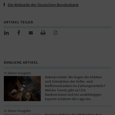
Die Webseite der Deutschen Bundesbank
ARTIKEL TEILEN
ÄHNLICHE ARTIKEL
In dieser Ausgabe
Ankerprodukt: Wo liegen die Stärken
und Schwächen der Volks- und
Raiffeisenbanken im Zahlungsverkehr?
Welche Trends gibt es? Ein
Bankvorstand und ein unabhängiger
Experte schätzen die Lage ein.
In dieser Ausgabe
Kundenerlebnis: Die VR Banking App