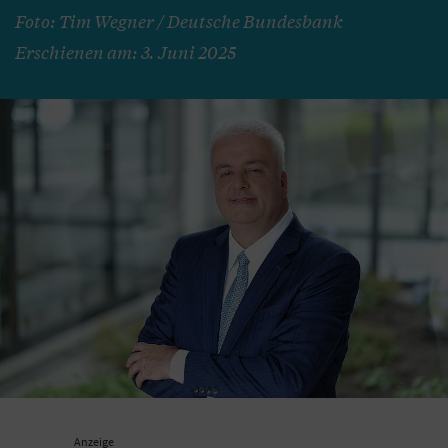
Foto: Tim Wegner / Deutsche Bundesbank
Erschienen am: 3. Juni 2025
Anzeige