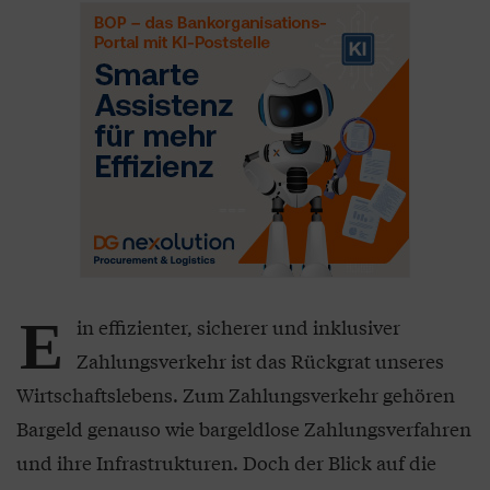
E
in effizienter, sicherer und inklusiver
Zahlungsverkehr ist das Rückgrat unseres
Wirtschaftslebens. Zum Zahlungsverkehr gehören
Bargeld genauso wie bargeldlose Zahlungsverfahren
und ihre Infrastrukturen. Doch der Blick auf die