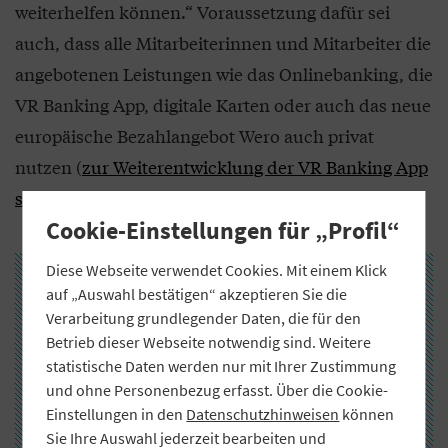
weiterhelfen können.“ Voraussetzung dafür sei
auch, dass alle Mitarbeiterinnen und Mitarbeiter die
angebotenen Leistungen wie das Onlinebanking, die
VR Banking App, digitale Karten oder auch das neue
europäische Bezahlangebot Wero auch privat
nutzen (
zur Weiterentwicklung der VR Banking App
siehe auch den Beitrag in dieser Ausgabe
).
Cookie-Einstellungen für „Profil“
Diese Webseite verwendet Cookies. Mit einem Klick
auf „Auswahl bestätigen“ akzeptieren Sie die
Verarbeitung grundlegender Daten, die für den
Betrieb dieser Webseite notwendig sind. Weitere
statistische Daten werden nur mit Ihrer Zustimmung
und ohne Personenbezug erfasst. Über die Cookie-
Einstellungen in den
Datenschutzhinweisen
können
Sie Ihre Auswahl jederzeit bearbeiten und