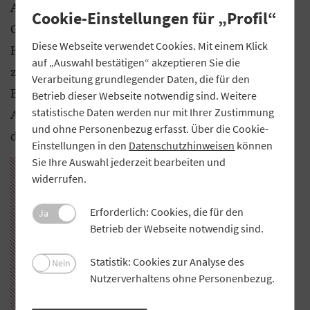
Autobahn aus kommend den Weg. Auch am
Cookie-Einstellungen für „Profil“
Gebäude ist der neue Slogan „Wo Finanzen
Diese Webseite verwendet Cookies. Mit einem Klick
Herzenssache sind“ auf einem Großflächenplakat
auf „Auswahl bestätigen“ akzeptieren Sie die
zu lesen. Weiter geht es in den Eingangsbereich der
Verarbeitung grundlegender Daten, die für den
Bank. Auf Monitoren, an den Wänden oder
Betrieb dieser Webseite notwendig sind. Weitere
statistische Daten werden nur mit Ihrer Zustimmung
Aushängen – das neue Design und die neu
und ohne Personenbezug erfasst. Über die Cookie-
definierten Werte fallen in den Räumlichkeiten auf.
Einstellungen in den
Datenschutzhinweisen
können
Sie Ihre Auswahl jederzeit bearbeiten und
widerrufen.
Erforderlich: Cookies, die für den
Ja
Betrieb der Webseite notwendig sind.
Statistik: Cookies zur Analyse des
Nein
Nutzerverhaltens ohne Personenbezug.