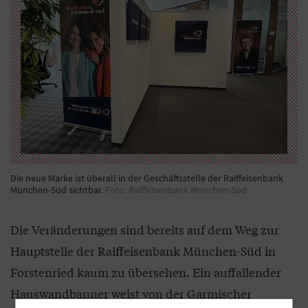
Die neue Marke ist überall in der Geschäftsstelle der Raiffeisenbank
München-Süd sichtbar.
Foto: Raiffeisenbank München-Süd
Die Veränderungen sind bereits auf dem Weg zur
Hauptstelle der Raiffeisenbank München-Süd in
Forstenried kaum zu übersehen. Ein auffallender
Hauswandbanner weist von der Garmischer