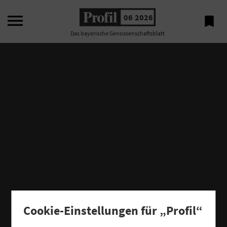

06 2026

Das bayerische Genossenschaftsblatt
Cookie-Einstellungen für „Profil“