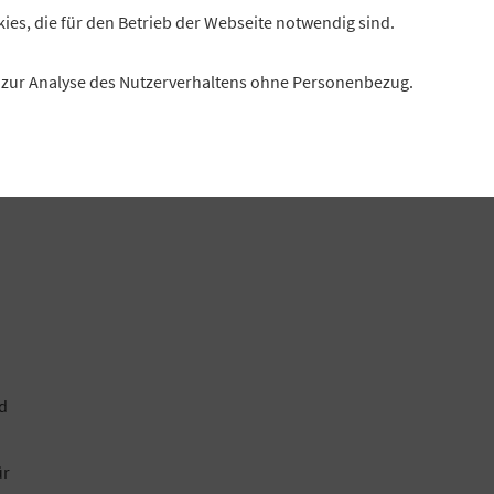
G
kies, die für den Betrieb der Webseite notwendig sind.
es zur Analyse des Nutzerverhaltens ohne Personenbezug.
ht
d
ür