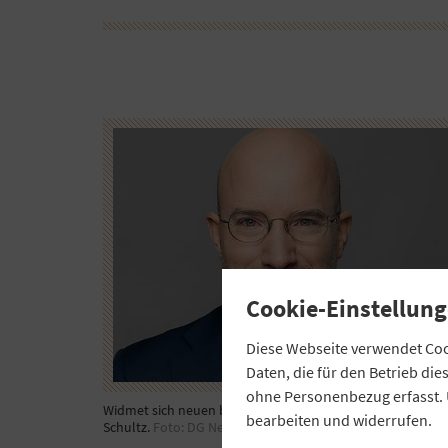
Cookie-Einstellung
Diese Webseite verwendet Cook
Daten, die für den Betrieb di
ohne Personenbezug erfasst. 
Widmet sich neuen beruflichen Perspektiven: Florian P.
bearbeiten und widerrufen.
Schultz.
Foto: DG Nexolution