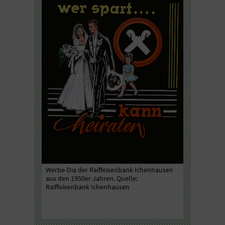
chten die
Werbe-Dia der Raiffeisenbank Ichenhausen
„Stark ist d
aus den 1950er Jahren. Quelle:
Volksbanken
nden den
Raiffeisenbank Ichenhausen
bei ihren Ku
rbeplakat
Währung.