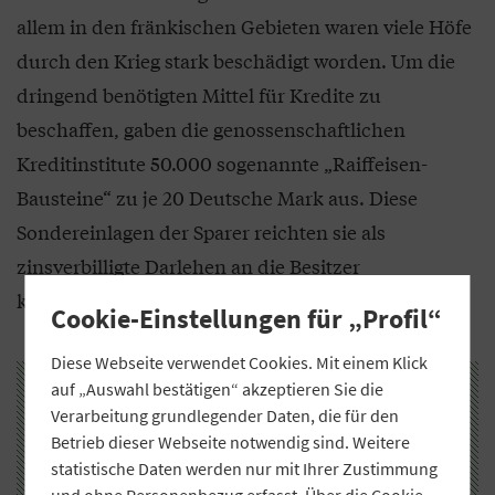
allem in den fränkischen Gebieten waren viele Höfe
durch den Krieg stark beschädigt worden. Um die
dringend benötigten Mittel für Kredite zu
beschaffen, gaben die genossenschaftlichen
Kreditinstitute 50.000 sogenannte „Raiffeisen-
Bausteine“ zu je 20 Deutsche Mark aus. Diese
Sondereinlagen der Sparer reichten sie als
zinsverbilligte Darlehen an die Besitzer
kriegsbeschädigter Anwesen weiter.
Cookie-Einstellungen für „Profil“
Diese Webseite verwendet Cookies. Mit einem Klick
auf „Auswahl bestätigen“ akzeptieren Sie die
Verarbeitung grundlegender Daten, die für den
Betrieb dieser Webseite notwendig sind. Weitere
statistische Daten werden nur mit Ihrer Zustimmung