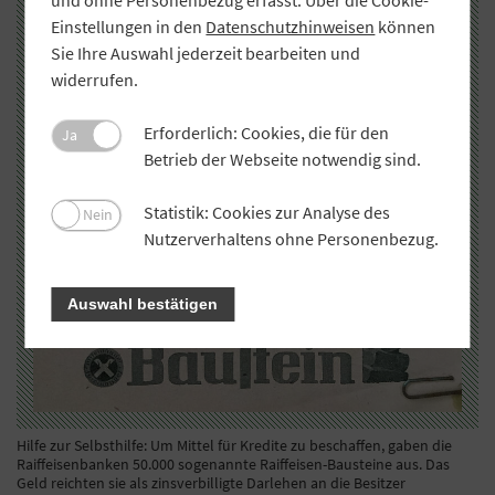
und ohne Personenbezug erfasst. Über die Cookie-
Einstellungen in den
Datenschutzhinweisen
können
Sie Ihre Auswahl jederzeit bearbeiten und
widerrufen.
Erforderlich: Cookies, die für den
Ja
Betrieb der Webseite notwendig sind.
Statistik: Cookies zur Analyse des
Nein
Nutzerverhaltens ohne Personenbezug.
Auswahl bestätigen
Hilfe zur Selbsthilfe: Um Mittel für Kredite zu beschaffen, gaben die
Raiffeisenbanken 50.000 sogenannte Raiffeisen-Bausteine aus. Das
Geld reichten sie als zinsverbilligte Darlehen an die Besitzer