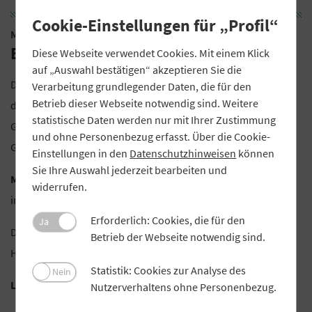
Cookie-Einstellungen für „Profil“
Milchverwertung Forst-West eG i.L.
Bekanntmachung
Diese Webseite verwendet Cookies. Mit einem Klick
auf „Auswahl bestätigen“ akzeptieren Sie die
Die Generalversammlung (vom 20.09.2017) hat die Auflösung
Verarbeitung grundlegender Daten, die für den
Betrieb dieser Webseite notwendig sind. Weitere
der Genossenschaft zum 01.10.2017 beschlossen. Die
statistische Daten werden nur mit Ihrer Zustimmung
Gläubiger werden hiermit aufgefordert, sich bei der
und ohne Personenbezug erfasst. Über die Cookie-
Genossenschaft zu melden.
Einstellungen in den
Datenschutzhinweisen
können
Sie Ihre Auswahl jederzeit bearbeiten und
Milchverwertung Forst-West eG
widerrufen.
in Liquidation
Erforderlich: Cookies, die für den
Ja
Die Liquidatoren:
Betrieb der Webseite notwendig sind.
Helmut Müller, Andreas Reßler, Alois Reßler
Statistik: Cookies zur Analyse des
Nein
Liquidations-Eröffnungsbilanz zum 01.10.2017
Nutzerverhaltens ohne Personenbezug.