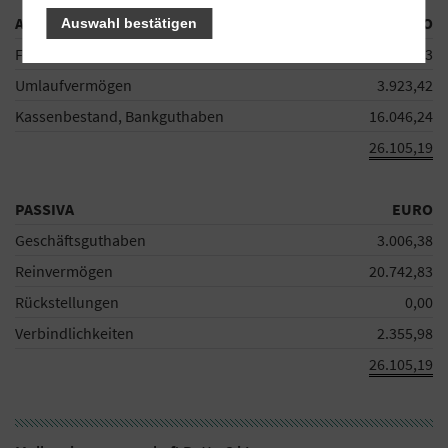
AKTIVA
EURO
Auswahl bestätigen
Finanzanlagevermögen
6.135,53
Umlaufvermögen
3.923,42
Kassenbestand, Bankguthaben
16.046,24
26.105,19
PASSIVA
EURO
Geschäftsguthaben
3.006,38
Reinvermögen
20.742,83
Rückstellungen
0,00
Verbindlichkeiten
2.355,98
26.105,19