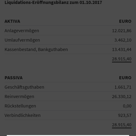
Liquidations-Eröffnungsbilanz zum 01.10.2017
AKTIVA
EURO
Anlagevermögen
12.021,86
Umlaufvermögen
3.462,10
Kassenbestand, Bankguthaben
13.431,44
28.915,40
PASSIVA
EURO
Geschäftsguthaben
1.661,71
Reinvermögen
26.330,12
Rückstellungen
0,00
Verbindlichkeiten
923,57
28.915,40