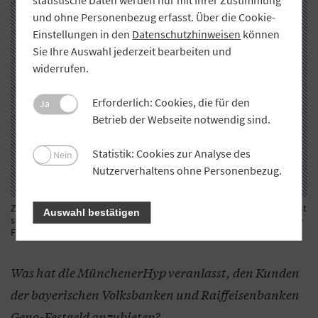
statistische Daten werden nur mit Ihrer Zustimmung
und ohne Personenbezug erfasst. Über die Cookie-
Einstellungen in den
Datenschutzhinweisen
können
Sie Ihre Auswahl jederzeit bearbeiten und
widerrufen.
Erforderlich: Cookies, die für den
Ja
Betrieb der Webseite notwendig sind.
Statistik: Cookies zur Analyse des
Nein
Nutzerverhaltens ohne Personenbezug.
Zentrale der Münchener Hypothekenbank eG in München: Das Institut
Auswahl bestätigen
steht den Volksbanken und Raiffeisenbanken als Partner rund um die
Finanzierung von Wohn- und Gewerbeimmobilien zur Seite.
Was hat die MünchenerHyp veranlasst, den Kunden
der bayerischen Volksbanken und Raiffeisenbanken
Geno-Festgeld anzubieten?