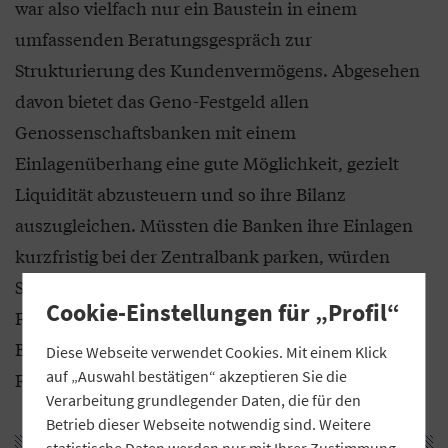
war also vielfach nur ein Baustein in einem
umfassenden Beratungsgespräch zur
Strukturierung des Kundenvermögens. Abgesehen
davon bietet das Geno-Festgeld allen
Genossenschaftsbanken mit einem
Einlagenüberhang eine gute Möglichkeit, gezielt
Liquidität abzusteuern und so ihre Bilanz
auszugleichen. Müssten die Banken ihre Einlagen
kurzfristig bei der Zentralbank parken, würden
Strafzinsen fällig. Aus unserer Sicht ist Geno-
Cookie-Einstellungen für „Profil“
Festgeld daher sowohl für die Kunden als auch die
Bank eine gute Alternative zu bestehenden
Diese Webseite verwendet Cookies. Mit einem Klick
auf „Auswahl bestätigen“ akzeptieren Sie die
Festgeldanlagen.
Verarbeitung grundlegender Daten, die für den
Betrieb dieser Webseite notwendig sind. Weitere