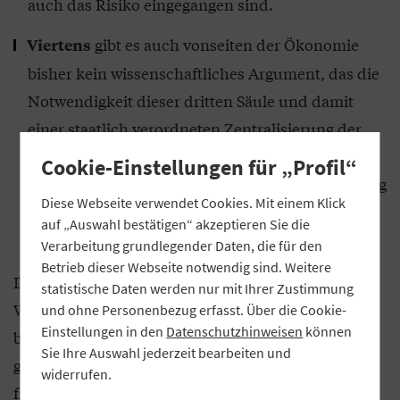
auch das Risiko eingegangen sind.
gibt es auch vonseiten der Ökonomie
Viertens
bisher kein wissenschaftliches Argument, das die
Notwendigkeit dieser dritten Säule und damit
einer staatlich verordneten Zentralisierung der
gewachsenen Sicherungssysteme nachweist.
Cookie-Einstellungen für „Profil“
Warum sollte man sich für eine Weiterentwicklung
Diese Webseite verwendet Cookies. Mit einem Klick
einsetzen, die ökonomisch keinen Mehrwert
auf „Auswahl bestätigen“ akzeptieren Sie die
bringt?
Verarbeitung grundlegender Daten, die für den
Betrieb dieser Webseite notwendig sind. Weitere
Daher möchte ich einen Gegenvorschlag anbieten:
statistische Daten werden nur mit Ihrer Zustimmung
Wäre es aus ordnungspolitischer Perspektive nicht
und ohne Personenbezug erfasst. Über die Cookie-
Einstellungen in den
Datenschutzhinweisen
können
besser, wenn wir bestehende Hindernisse
Sie Ihre Auswahl jederzeit bearbeiten und
gegenüber der Bildung grenzüberschreitender
widerrufen.
freiwilliger Risikoverbünde abbauen? So könnten