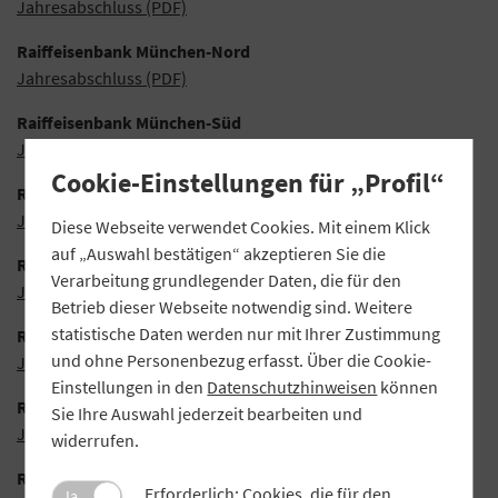
Jahresabschluss (PDF)
Raiffeisenbank München-Nord
Jahresabschluss (PDF)
Raiffeisenbank München-Süd
Jahresabschluss (PDF)
Cookie-Einstellungen für „Profil“
Raiffeisenbank Oberaudorf
Jahresabschluss (PDF)
Diese Webseite verwendet Cookies. Mit einem Klick
auf „Auswahl bestätigen“ akzeptieren Sie die
Raiffeisenbank Pfaffenhausen
Verarbeitung grundlegender Daten, die für den
Jahresabschluss (PDF)
Betrieb dieser Webseite notwendig sind. Weitere
statistische Daten werden nur mit Ihrer Zustimmung
Raiffeisenbank Schwandorf-Nittenau
und ohne Personenbezug erfasst. Über die Cookie-
Jahresabschluss (PDF)
Einstellungen in den
Datenschutzhinweisen
können
Raiffeisenbank Straubing
Sie Ihre Auswahl jederzeit bearbeiten und
Jahresabschluss (PDF)
widerrufen.
Raiffeisen-Volksbank Ebersberg
Erforderlich: Cookies, die für den
Ja