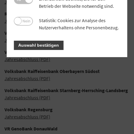
Jahresabschluss (PDF)
Betrieb der Webseite notwendig sind.
Raiffeisen-Volksbank Wemding
Statistik: Cookies zur Analyse des
Jahresabschluss (PDF)
Nein
Nutzerverhaltens ohne Personenbezug.
Volksbank Raiffeisenbank Dachau
Jahresabschluss (PDF)
Auswahl bestätigen
Volksbank Raiffeisenbank Fürstenfeldbruck
Jahresabschluss (PDF)
Volksbank Raiffeisenbank Oberbayern Südost
Jahresabschluss (PDF)
Volksbank Raiffeisenbank Starnberg-Herrsching-Landsberg
Jahresabschluss (PDF)
Volksbank Regensburg
Jahresabschluss (PDF)
VR GenoBank DonauWald