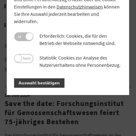
Ausgewählte Innovationsthemen des GVB und seiner
Einstellungen in den
Datenschutzhinweisen
können
Mitgliedsbanken
Sie Ihre Auswahl jederzeit bearbeiten und
widerrufen.
Hinweise zu themenbezogenen Veranstaltungen,
Seminaren und Webinaren.
Erforderlich: Cookies, die für den
Ja
Betrieb der Webseite notwendig sind.
Die weiteren Termine in 2024: 26. September, 5. Dezember.
Statistik: Cookies zur Analyse des
Nein
Die Teilnahme ist kostenfrei. Weitere Informationen im
GVB-
Nutzerverhaltens ohne Personenbezug.
Veranstaltungsportal
.
Auswahl bestätigen
18. Juli 2024
Save the date: Forschungsinstitut
für Genossenschaftswesen feiert
75-jähriges Bestehen
Das Forschungsinstitut für Genossenschaftswesen an der