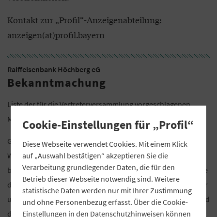
Kontakt zur „Profil“-Anzeigenabteilung:
anzeigen(at)profil.bayern
Raiffeisenbank Höchberg eG
Bekanntmachung
Liste der für die Vertreterversammlung vorgeschlagenen
Mitglieder und Ersatzvertreter liegt zur Einsicht auf
Cookie-Einstellungen für „Profil“
Gemäß § 26 e der Satzung in Verbindung mit § 4 der
Diese Webseite verwendet Cookies. Mit einem Klick
auf „Auswahl bestätigen“ akzeptieren Sie die
Wahlordnung zur Vertreterversammlung geben wir hiermit
Verarbeitung grundlegender Daten, die für den
bekannt, dass die durch den Wahlausschuss aufgestellte Liste
Betrieb dieser Webseite notwendig sind. Weitere
der für die Vertreterversammlung vorgeschlagenen Mitglieder
statistische Daten werden nur mit Ihrer Zustimmung
und Ersatzvertreter vom 15. Mai 2024 bis 30. Mai 2024 während
und ohne Personenbezug erfasst. Über die Cookie-
Einstellungen in den
Datenschutzhinweisen
können
der Schalteröffnungszeiten in den Geschäftsstellen Höchberg