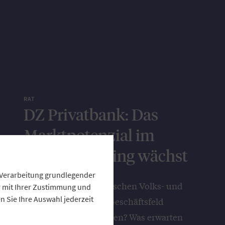
RAT
DZ Privatbank: Das
Marktpotenzial im
Private Banking wächst
e Verarbeitung grundlegender
Wie können die bayerischen Volks- und
ur mit Ihrer Zustimmung und
 Sie Ihre Auswahl jederzeit
Raiffeisenbanken im Geschäftsfeld
Private Banking wachsen? Was erwarten