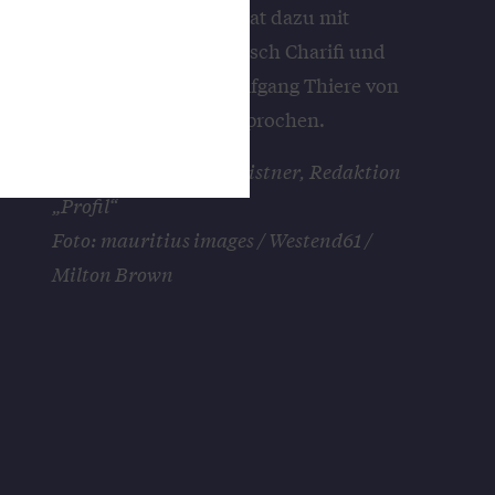
die Kunden? „Profil“ hat dazu mit
Vorstandsmitglied Arasch Charifi und
dem Leiter Bayern Wolfgang Thiere von
der DZ Privatbank gesprochen.
Interview: Florian Christner, Redaktion
„Profil“
Foto: mauritius images / Westend61 /
Milton Brown