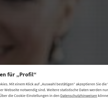
en für „Profil“
ies. Mit einem Klick auf „Auswahl bestätigen“ akzeptieren Sie di
eser Webseite notwendig sind. Weitere statistische Daten werden n
Über die Cookie-Einstellungen in den
Datenschutzhinweisen
können