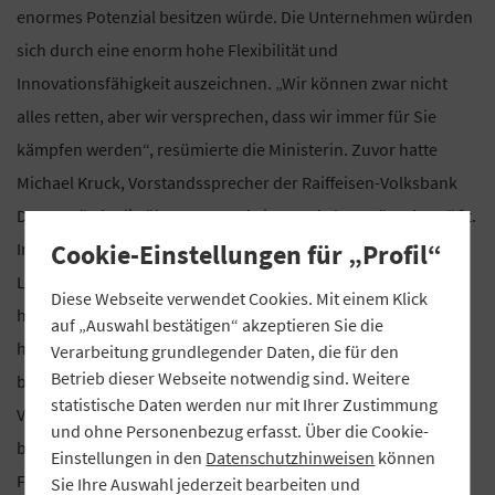
enormes Potenzial besitzen würde. Die Unternehmen würden
sich durch eine enorm hohe Flexibilität und
Innovationsfähigkeit auszeichnen. „Wir können zwar nicht
alles retten, aber wir versprechen, dass wir immer für Sie
kämpfen werden“, resümierte die Ministerin. Zuvor hatte
Michael Kruck, Vorstandssprecher der Raiffeisen-Volksbank
Donauwörth, die über 200 Landwirte und Ehrengäste begrüßt.
Cookie-Einstellungen für „Profil“
In seiner Rede stellte er die immense Bedeutung der
Landwirte für eine zuverlässige Lebensmittelversorgung
Diese Webseite verwendet Cookies. Mit einem Klick
heraus. „Ein Land wie Deutschland muss sich selbst mit
auf „Auswahl bestätigen“ akzeptieren Sie die
hochwertigen Produkten versorgen können, und hierfür
Verarbeitung grundlegender Daten, die für den
Betrieb dieser Webseite notwendig sind. Weitere
brauchen wir unsere heimische Landwirtschaft“, sagte der
statistische Daten werden nur mit Ihrer Zustimmung
Vorstandssprecher. Die Raiffeisen-Volksbank Donauwörth
und ohne Personenbezug erfasst. Über die Cookie-
begleite die heimischen Agrarbetriebe in allen
Einstellungen in den
Datenschutzhinweisen
können
Finanzangelegenheiten, betonte Kruck.
Sie Ihre Auswahl jederzeit bearbeiten und