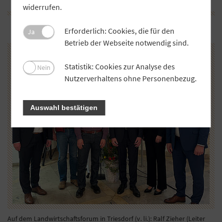
widerrufen.
Erforderlich: Cookies, die für den
Ja
Betrieb der Webseite notwendig sind.
Statistik: Cookies zur Analyse des
Nein
Nutzerverhaltens ohne Personenbezug.
Auswahl bestätigen
Auf dem Landwirtschaftsforum in Triesdorf (v. li.): Ralf Zieher (Leiter