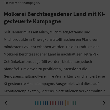
Ein Motiv der Kampagne.
Molkerei Berchtesgadener Land mit KI-
gesteuerte Kampagne
Seit Januar muss auf Milch, Milchmischgetränke und
Milchprodukte in Einwegkunststoffflaschen ein Pfand von
mindestens 25 Cent erhoben werden. Da die Produkte der
Molkerei Berchtesgadener Land in nachhaltigen Tetra Pak
Getränkekartons abgefüllt werden, bleiben sie jedoch
pfandfrei. Um davon zu profitieren, intensiviert die
Genossenschaftsmolkerei ihre Vermarktung und lanciert eine
KI-gesteuerte Mediakampagne. Ausgespielt wird diese auf
Großflächenplakaten, Screens in öffentlichen Verkehrsmitteln
und durch Sonderplatzierungen sowie Crosspromos auf den


Packungen in den Märkten. Insgesamt möchte die