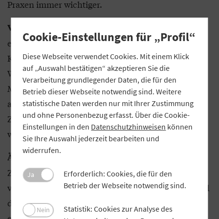
Praxen immer wichtiger.
Genossenschaften wie die bereits
Vernetzung:
Cookie-Einstellungen für „Profil“
erwähnte Klinik-Kompetenz-Bayern eG oder die
Diese Webseite verwendet Cookies. Mit einem Klick
Kommunale Altenhilfe Bayern eG haben sich dem
auf „Auswahl bestätigen“ akzeptieren Sie die
Wissenstransfer verschrieben. Sie vernetzen ihre
Verarbeitung grundlegender Daten, die für den
Mitglieder, damit diese jeweils vom Knowhow der
Betrieb dieser Webseite notwendig sind. Weitere
anderen profitieren. Ein großer Vorteil der
statistische Daten werden nur mit Ihrer Zustimmung
und ohne Personenbezug erfasst. Über die Cookie-
Zusammenschlüsse ist, dass die Mitglieder
Einstellungen in den
Datenschutzhinweisen
können
weiterhin eigenständig bleiben können.
Sie Ihre Auswahl jederzeit bearbeiten und
widerrufen.
Genossenschaftliche
Ärztenetze:
Zusammenschlüsse von Haus- und Fachärzten
Erforderlich: Cookies, die für den
Ja
Betrieb der Webseite notwendig sind.
verbessern die Zusammenarbeit untereinander und
definieren einheitliche Qualitätsstandards. Ziel ist
Statistik: Cookies zur Analyse des
Nein
es, den Patienten ein hohes Qualitätsniveau zu