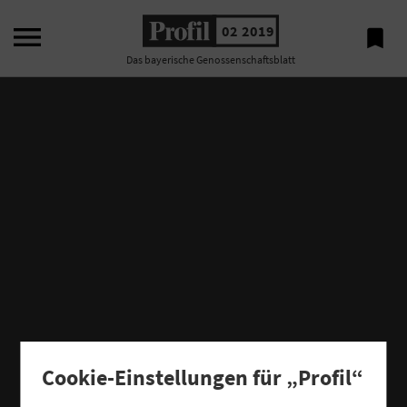

02 2019

Das bayerische Genossenschaftsblatt
Cookie-Einstellungen für „Profil“