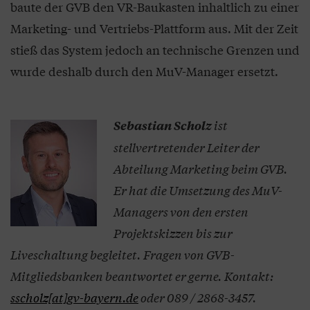
baute der GVB den VR-Baukasten inhaltlich zu einer
Marketing- und Vertriebs-Plattform aus. Mit der Zeit
stieß das System jedoch an technische Grenzen und
wurde deshalb durch den MuV-Manager ersetzt.
ist
Sebastian Scholz
stellvertretender Leiter der
Abteilung Marketing beim GVB.
Er hat die Umsetzung des MuV-
Managers von den ersten
Projektskizzen bis zur
Liveschaltung begleitet. Fragen von GVB-
Mitgliedsbanken beantwortet er gerne. Kontakt:
sscholz[at]gv-bayern.de
oder 089 / 2868-3457.