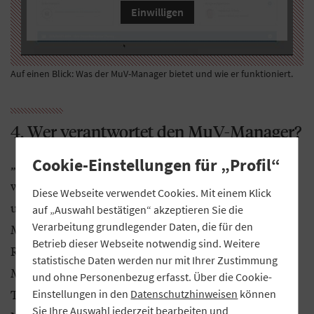
Einwilligen
Auf einen Blick: Was der MuV-Manager bietet und wie er funktioniert.
4. Wer verantwortet den MuV-Manager?
Cookie-Einstellungen für „Profil“
„MuV“ steht für „Marketing und Vertrieb“. Damit
wird schon im Namen klar, was die Plattform bietet
Diese Webseite verwendet Cookies. Mit einem Klick
und wer dahinter steht, nämlich der GVB-Bereich
auf „Auswahl bestätigen“ akzeptieren Sie die
Verarbeitung grundlegender Daten, die für den
Marketing und Vertrieb. Alle Teammitglieder sind
Betrieb dieser Webseite notwendig sind. Weitere
Redakteure des MuV-Managers und stehen den
statistische Daten werden nur mit Ihrer Zustimmung
Mitgliedsbanken als Ansprechpartner für ihre
und ohne Personenbezug erfasst. Über die Cookie-
Themen zur Verfügung. Darüber hinaus ist jeder
Einstellungen in den
Datenschutzhinweisen
können
Sie Ihre Auswahl jederzeit bearbeiten und